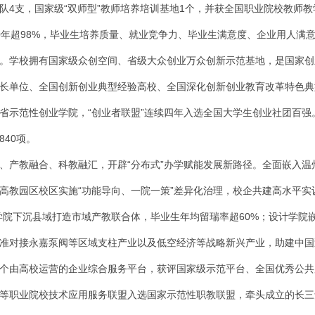
队4支，国家级“双师型”教师培养培训基地1个，并获全国职业院校教师教
0年超98%，毕业生培养质量、就业竞争力、毕业生满意度、企业用人满
。学校拥有国家级众创空间、省级大众创业万众创新示范基地，是国家创
长单位、全国创新创业典型经验高校、全国深化创新创业教育改革特色典
省示范性创业学院，“创业者联盟”连续四年入选全国大学生创业社团百
40项。
、产教融合、科教融汇，开辟“分布式”办学赋能发展新路径。全面嵌入
高教园区校区实施“功能导向、一院一策”差异化治理，校企共建高水平实
学院下沉县域打造市域产教联合体，毕业生年均留瑞率超60%；设计学院
准对接永嘉泵阀等区域支柱产业以及低空经济等战略新兴产业，助建中国
个由高校运营的企业综合服务平台，获评国家级示范平台、全国优秀公共
等职业院校技术应用服务联盟入选国家示范性职教联盟，牵头成立的长三