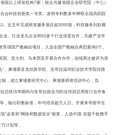
等省级以上研发机构7家；校企共建省级企业研究院（中心）
联合会科技创新奖一等奖。发明专利数多年蝉联全国高职院
1。近五年完成研发服务项目超3000项，科技服务到款额
0强企业、行业龙头企业和50多个行业深度合作，共建产业学
首批教育强国产教融合项目，入选全国产教融合典型案例3个。
、英国、意大利、马来西亚开展合作办学，连续两次被评为浙
出去”，柬埔寨亚龙丝路学院、安哥拉温州职业技术学院丝路
合公报，成立柬埔寨研究中心、柬埔寨师资培训中心，负
安哥拉总统访华期间与安哥拉就业与职业培训总局签订合作备
等，输出职教标准，年均培训超万人日。开展来华留学生
筑”金奖和“网络和数据安全”银奖，入选
中国-东盟千校携手
千万计划等。