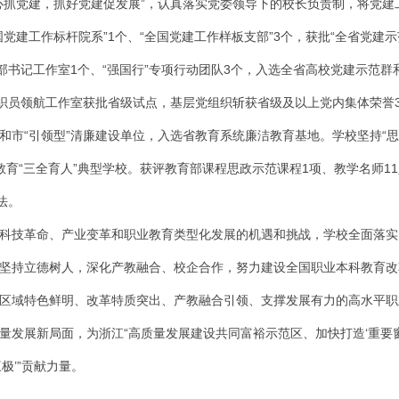
心抓党建，抓好党建促发展”，认真落实党委领导下的校长负责制，将党
党建工作标杆院系”1个、“全国党建工作样板支部”3个，获批“全省党建示范
支部书记工作室1个、“强国行”专项行动团队3个，入选全省高校党建示范
组织员领航工作室获批省级试点，基层党组织斩获省级及以上党内集体荣誉3
和市“引领型”清廉建设单位，入选省教育系统廉洁教育基地。学校坚持“思
教育“三全育人”典型学校。获评教育部课程思政示范课程1项、教学名师1
法。
科技革命、产业变革和职业教育类型化发展的机遇和挑战，学校全面落实
坚持立德树人，深化产教融合、校企合作，努力建设全国职业本科教育改
区域特色鲜明、改革特质突出、产教融合引领、支撑发展有力的高水平职
量发展新局面，为浙江“高质量发展建设共同富裕示范区、加快打造‘重要窗
极’”贡献力量。