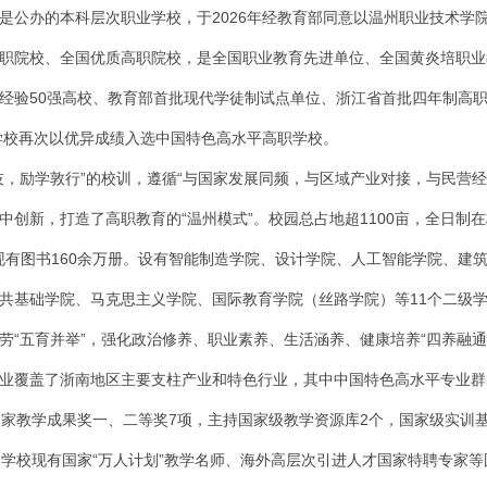
是公办的本科层次职业学校，于2026年经教育部同意以温州职业技术学
职院校、全国优质高职院校，是全国职业教育先进单位、全国黄炎培职业
经验50强高校、教育部首批现代学徒制试点单位、浙江省首批四年制高
，学校再次以优异成绩入选中国特色高水平高职学校。
技，励学敦行”的校训，遵循“与国家发展同频，与区域产业对接，与民营
创新，打造了高职教育的“温州模式”。校园总占地超1100亩，全日制在校
，现有图书160余万册。设有智能制造学院、设计学院、人工智能学院、建
共基础学院、马克思主义学院、国际教育学院（丝路学院）等11个二级
劳“五育并举”，强化政治修养、职业素养、生活涵养、健康培养“四养融通
业覆盖了浙南地区主要支柱产业和特色行业，其中中国特色高水平专业群
国家教学成果奖一、二等奖7项，主持国家级教学资源库2个，国家级实训基
。学校现有国家“万人计划”教学名师、海外高层次引进人才国家特聘专家等