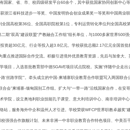
有国家、省、市、校四级研发平台60余个，其中获批国家协同创新中心
位获浙江省科技进步一等奖、中国发明协会创业成果奖一等奖和中国商业
列全国高校第36位、全国高职院校第1位，专利运营转化率位列全国高校第
二期“双高”建设联盟“产教融合工作组”组长单位，与1000多家世界50
府投资超30亿元、行企等投入超3.8亿元。学校获批总额2.17亿元全国
”为重点推进国际合作交流。积极引进境外优质教育资源，先后与加拿大
学项目，入选首批教育部中德SGAVE项目试点院校。实施“伴随中企走
一路‘丝路学院’”。牵头成立的中国-柬埔寨职业教育合作联盟写入两国联
育联合会”柬埔寨-缅甸国别工作组。扩大与“一带一路”沿线国家合作，在
术学院，设立奥地利职业技能孔子课堂、意大利培训中心、南非培训中心
络站，服务海外中企和温州人才引进。学校荣获WFCP世界职教卓越奖“建
职校强强合作旗舰计划、未来非洲一中非职业教育合作特色项目、中美百