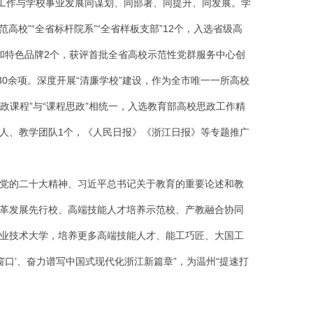
建工作与学校事业发展同谋划、同部署、同提升、同发展。学
高校”“全省标杆院系”“全省样板支部”12个，入选省级高
群和特色品牌2个，获评首批全省高校示范性党群服务中心创
0余项。深度开展“清廉学校”建设，作为全市唯一一所高校
政课程”与“课程思政”相统一，入选教育部高校思政工作精
1人、教学团队1个，《人民日报》《浙江日报》等专题推广
党的二十大精神、习近平总书记关于教育的重要论述和教
革发展先行校、高端技能人才培养示范校、产教融合协同
业技术大学，培养更多高端技能人才、能工巧匠、大国工
口’、奋力谱写中国式现代化浙江新篇章”，为温州“提速打