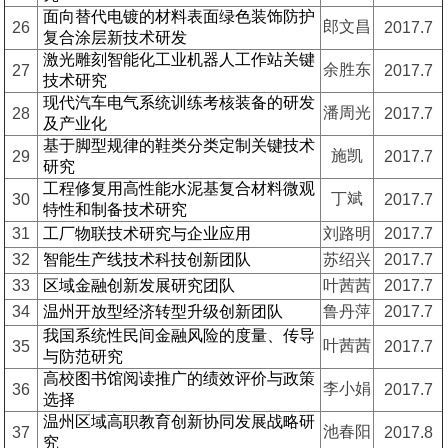
面向替代电镀的材料表面绿色装饰防护
郎文昌
26
2017.7
复合涂层新技术研发
激光雕刻智能化工业机器人工作站关键
余胜东
27
2017.7
技术研究
现代汽车电气系统训练考核装备的研发
潘周光
28
2017.7
及产业化
基于脚型规律的鞋类分类定制关键技术
施凯
29
2017.7
研究
工程修复用高性能水泥基复合材料微观
丁斌
30
2017.7
特性和制备技术研究
31
工厂物联技术研究与企业应用
刘路明
2017.7
32
智能生产线技术科技创新团队
苏绍兴
2017.7
33
区域金融创新发展研究团队
叶茜茜
2017.7
34
温州开放型经济转型升级创新团队
鲁丹萍
2017.7
我国系统性民间金融风险的度量、传导
叶茜茜
35
2017.7
与防范研究
高校图书馆阅读推广的绩效评价与政策
李小娟
36
2017.7
选择
温州区域高职教育创新协同发展战略研
池春阳
37
2017.8
究