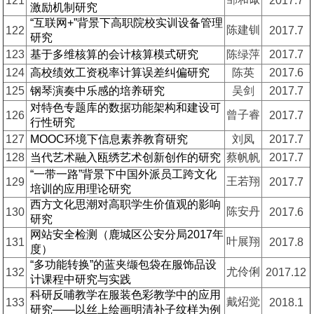
121
2017.7
激励机制研究
“互联网+”背景下高职院校实训设备管理
陈建钏
122
2017.7
研究
123
基于多维核算的会计核算模式研究
陈绿萍
2017.7
124
高校绩效工资税率计算误差纠偏研究
陈英
2017.6
125
钢琴演奏中乐感的培养研究
吴剑
2017.7
对特色专题库的数据功能架构和建设可
曾子睿
126
2017.7
行性研究
127
MOOC环境下信息素养教育研究
刘凤
2017.7
128
当代艺术融入瓯绣艺术创新创作的研究
蔡帆帆
2017.7
“一带一路”背景下中国外派员工跨文化
王若翔
129
2017.7
培训的应用理论研究
西方文化思潮对高职学生价值观的影响
陈安丹
130
2017.6
研究
网站安全检测（鹿城区公安分局2017年
叶展翔
131
2017.8
度）
“多功能转换”的蓝夹缬包袋在服饰品设
尤伶俐
132
2017.12
计课程中研究与实践
科研反哺教学在服装色彩教学中的应用
戴炤觉
133
2018.1
研究——以丝上绘画明清补子纹样为例