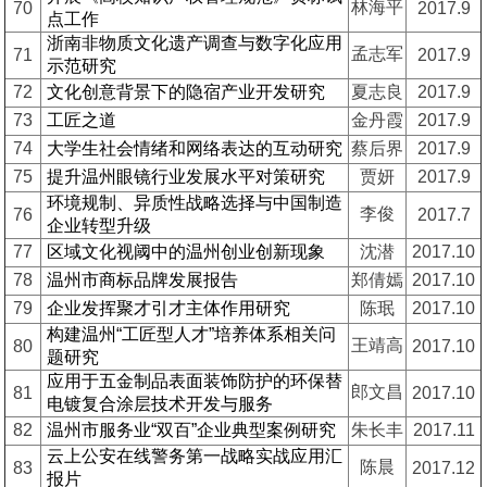
林海平
70
2017.9
点工作
浙南非物质文化遗产调查与数字化应用
孟志军
71
2017.9
示范研究
72
文化创意背景下的隐宿产业开发研究
夏志良
2017.9
73
工匠之道
金丹霞
2017.9
74
大学生社会情绪和网络表达的互动研究
蔡后界
2017.9
75
提升温州眼镜行业发展水平对策研究
贾妍
2017.9
环境规制、异质性战略选择与中国制造
李俊
76
2017.7
企业转型升级
77
区域文化视阈中的温州创业创新现象
沈潜
2017.10
78
温州市商标品牌发展报告
郑倩嫣
2017.10
79
企业发挥聚才引才主体作用研究
陈珉
2017.10
构建温州“工匠型人才”培养体系相关问
王靖高
80
2017.10
题研究
应用于五金制品表面装饰防护的环保替
郎文昌
81
2017.10
电镀复合涂层技术开发与服务
82
温州市服务业“双百”企业典型案例研究
朱长丰
2017.11
云上公安在线警务第一战略实战应用汇
陈晨
83
2017.12
报片