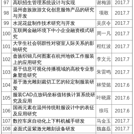
97
高职招生管理系统设计与实现
谢梅源
2017.7
温州畲族旅游文化创意服饰产品的研究
项敢
98
2017.7
与开发
99
水泥花盆制作技术研究与开发
吴庆令
2017.7
互联网金融环境下中小企业融资模式研
周一凡
100
2017.7
究
大学生社会弱群性对寝室人际关系的影
程红波
101
2017.7
响研究
畲族织锦几何图案在杭州地铁工作服装
李文元
102
2017.7
上的应用研究
基于信息可视化传播视域的高校专业形
朱雷鸣
103
2017.7
象塑造研究
基于激光雕刻裁切工艺的轻定制服装研
林莹懿
104
2017.6
发
服装CAD点放码坐标值转换计算系统研
叶晓露
105
2017.6
究及应用
国画元素在温州传统鞋服设计中的表征
徐珏
106
2017.6
及应用研究
107
数控车床自动化上下料机械手研发
马金玉
2017.7
108
桌面式蓝紫激光雕刻设备研发
魏鑫磊
2017.7