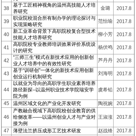
基于工匠精神视角的温州高技能人才培
金璐
38
2017.8
养研究
职业院校混合所有制办学的理论探讨与
范怡瑜
39
2017.8
实现策略研究
新工业革命背景下高职院校复合型技术
柳小芳
40
2017.8
技能人才培养研究
高职院校专业教师培训效果评价系统设
杨伏鸣
41
2017.8
计的研究
“三师三生”模式在新技术应用的创新创
芦丹丹
42
2017.8
业人才培养中的有效性研究
基于“训研创”一体化的新技术应用创新
刘海明
43
2017.8
创业运行机制研究
以就业为导向的高职学生职业素养培养
44
路径新探--以温州职业技术学院瑞安学
虞希铅
2017.8
院为例
45
温州区域文化的产业化开发研究
陶祝婉
2017.8
产教融合视域下高职院校创业教育的供
46
给侧改革——以温州创业人才与产业对
王淑涨
2017.8
接为例
47
薄壁法兰挤压成形工艺技术研发
赵战锋
2017.8