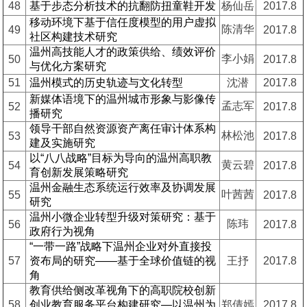
48
基于步态分析技术的抗翻防扭童鞋开发
杨仙岳
2017.8
移动环境下基于信任度模型的用户虚拟
陈清华
49
2017.8
社区构建技术研究
温州高技能人才的政策供给、绩效评价
李小娟
50
2017.8
与优化方案研究
51
温州模式的历史轨迹与文化转型
沈潜
2017.8
新媒体语境下的温州城市形象与影像传
孟志军
52
2017.8
播研究
领导干部自然资源资产离任审计体系构
林松池
53
2017.8
建及实施研究
以“八八战略”目标为导向的温州高职教
黄云碧
54
2017.8
育创新发展策略研究
温州金融生态系统运行效率及协调发展
叶茜茜
55
2017.8
研究
温州小微企业转型升级对策研究：基于
陈玮
56
2017.8
政府行为视角
“一带一路”战略下温州企业对外直接投
57
资布局的研究——基于全球价值链的视
王抒
2017.8
角
教育供给侧改革视角下的高职院校创新
58
创业教育服务平台构建研究—以温州为
郑倩嫣
2017.8