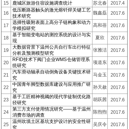
15
鹿城区旅游住宿设施调查统计
苏北春
2017.4
低压断路器触头的激光熔钎焊关键工艺
魏鑫磊
16
2017.6
技术研究
选择性吸附表面上高分子链构象和动力
高和蓓
17
2017.6
学模拟研究
基于智能变电站的测控系统的设计与实
夏欣
18
2017.6
现
大数据背景下温州公共自行车出行特征
张雅洁
19
2017.6
分析及预测模型研究
RFID技术下阀门企业WMS仓储管理系
项道东
20
2017.6
统研究
汽车滑动轴承自动倒角设备关键技术研
马金玉
21
2017.6
究
中国青年脚型数据库建设与应用推广研
孙天赦
22
2017.6
究
基于工匠精神视阈的现代学徒制优化路
胡跃茜
23
2017.6
径研究
第三方支付使用情况研究——基于温州
陈煦煦
24
2017.6
消费市场的调查
温州吹填土区基坑支护设计的安全性研
吴庆令
25
2017.6
究