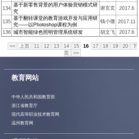
基于新零售背景的用户体验营销模式研
谢玄玄
134
2017.6
究
基于翻转课堂的教育游戏开发与应用研
钱小微
135
2017.11
究——以Photoshop课程为例
136
城市智能绿色照明管理系统研发
胡文飞
2017.6
<<
上页
11
12
13
14
15
16
17
18
19
20
下
页
>>
教育网站
中华人民共和国教育部
浙江省教育厅
现代高等职业技术教育网
温州教育网