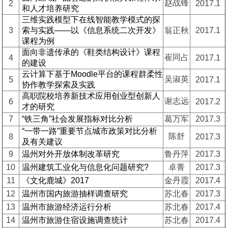
赵战锋
2
2017.1
和人才培养研究
三维实践模型下在线智能教学模式的探
3
索与实践——以《信息系统二次开发》
翁正秋
2017.1
课程为例
面向非遗传承的《鞋类结构设计》课程
崔同占
4
2017.1
的建设
云计算下基于Moodle平台的课程群柔性
吴淑英
5
2017.1
协作教学探索及实践
高职院校培养新技术应用创业型创新人
谢志远
6
2017.2
才的研究
7
“铁三角”社会发展指标对比分析
葛万军
2017.3
“一带一路”重要节点城市政策对比分析
陈舒
8
2017.3
及有关建议
9
温州对外开放体制改革研究
鲁丹萍
2017.3
10
温州建筑工业化与信息化问题研究?
卓菁
2017.3
11
《文化鹿城》2017
金丹霞
2017.4
12
温州市国内旅游抽样调查研究
苏北春
2017.3
13
温州市旅游经济运行分析
苏北春
2017.4
14
温州市旅游住宿设施调查统计
苏北春
2017.4