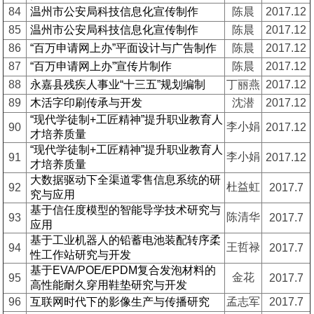
84
温州市公安局科技信息化宣传制作
陈晨
2017.12
85
温州市公安局科技信息化宣传制作
陈晨
2017.12
86
“百万申请网上办”平面设计与广告制作
陈晨
2017.12
87
“百万申请网上办”宣传片制作
陈晨
2017.12
88
永嘉县残疾人事业“十三五”规划编制
丁丽燕
2017.12
89
木活字印刷传承与开发
沈潜
2017.12
“现代学徒制+工匠精神”提升职业教育人
李小娟
90
2017.12
才培养质量
“现代学徒制+工匠精神”提升职业教育人
李小娟
91
2017.12
才培养质量
大数据驱动下全渠道零售信息系统的研
杜益虹
92
2017.7
究与应用
基于信任度模型的智能导学技术研究与
陈清华
93
2017.7
应用
基于工业机器人的铅蓄电池装配转序柔
王哲禄
94
2017.7
性工作站研究与开发
基于EVA/POE/EPDM复合发泡材料的
金花
95
2017.7
高性能耐久穿用鞋垫研究与开发
96
互联网时代下的影像生产与传播研究
孟志军
2017.7