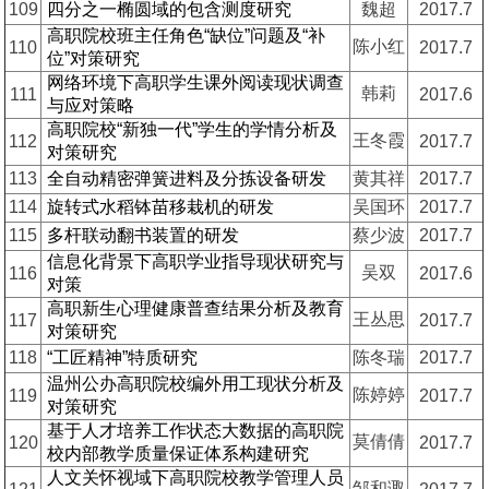
109
四分之一椭圆域的包含测度研究
魏超
2017.7
高职院校班主任角色“缺位”问题及“补
陈小红
110
2017.7
位”对策研究
网络环境下高职学生课外阅读现状调查
韩莉
111
2017.6
与应对策略
高职院校“新独一代”学生的学情分析及
王冬霞
112
2017.7
对策研究
113
全自动精密弹簧进料及分拣设备研发
黄其祥
2017.7
114
旋转式水稻钵苗移栽机的研发
吴国环
2017.7
115
多杆联动翻书装置的研发
蔡少波
2017.7
信息化背景下高职学业指导现状研究与
吴双
116
2017.6
对策
高职新生心理健康普查结果分析及教育
王丛思
117
2017.7
对策研究
118
“工匠精神”特质研究
陈冬瑞
2017.7
温州公办高职院校编外用工现状分析及
陈婷婷
119
2017.7
对策研究
基于人才培养工作状态大数据的高职院
莫倩倩
120
2017.7
校内部教学质量保证体系构建研究
人文关怀视域下高职院校教学管理人员
邹和诹