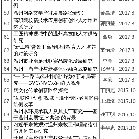
例
59
温州网络文学产业发展路径研究
金高洁
2017.8
高职院校新技术应用创新创业人才培养
郭丽莹
60
2017.8
体系研究
工匠精神视域中的温州高技能人才供给
金璐
61
2017.8
研究
“新工科”背景下高等职业教育人才培养
范怡瑜
62
2017.8
的对策研究
63
温州市业余足球联赛品牌化发展研究
李曼
2017.8
64
温州时尚产业与新媒体业融合战略研究
张得佳
2017.8
“一带一路”与温州制造业战略新布局研
李俊
65
2017.8
究——GVC/NVC双向嵌入视角
66
瓯文化传承创新路径探究
丁丽燕
2017.10
“互联网+创意”视域下温州创业教育的供
王淑涨
67
2017.10
给侧改革
温州水环境承载力及其实证研究——基
钱正明
68
2017.10
于温州发展“五水共治”的背景
习近平宗教观对温州宗教工作理论指引
李华忠
69
2017.10
与具体实践研究
开展《高校知识产权管理规范》贯标试