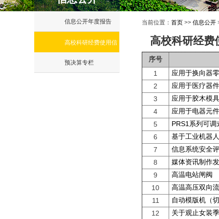
信息公开年度报告
当前位置：
首页
>>
信息公开
高校科研经费
高校科研经费使用信
序号
息公开
预决算专栏
应用于换向器零
1
应用于医疗器件
2
应用于胶木模具
3
应用于电器元件
4
PRS1系列可
5
基于工业机器人
6
信息系统安全
7
媒体资讯制作
8
高温电站闸阀
9
高温高压双向
10
自动模版机（
11
关于观止女装
12