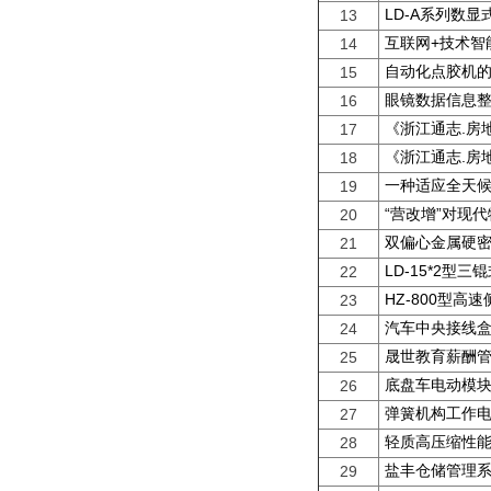
LD-A系列数
13
互联网+技术智
14
自动化点胶机
15
眼镜数据信息
16
《浙江通志.房
17
《浙江通志.房
18
一种适应全天
19
“营改增”对现
20
双偏心金属硬
21
LD-15*2型
22
HZ-800型高
23
汽车中央接线
24
晟世教育薪酬
25
底盘车电动模块
26
弹簧机构工作
27
轻质高压缩性能
28
盐丰仓储管理
29