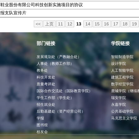
蜓鞋业股份有限公司科技创新实施项目的协议
情报支队宣传片
<<
上页
11
12
13
14
15
16
17
18
19
部门链接
学院链接
发展规划处（产教融合处）
智能制造学院
人事处（教师工作部）
设计学院
教务处
人工智能学院
科技开发处
建筑工程学院
质量考评处
数字经贸学院
国际合作交流处（国际教育学院）
鹿城学院（继续
学生工作部（学生处）
瑞安学院
招生就业处
永嘉学院
后勤基建处（资产经营公司）
公共基础学院
学报
马克思主义学院
图书馆
校友会