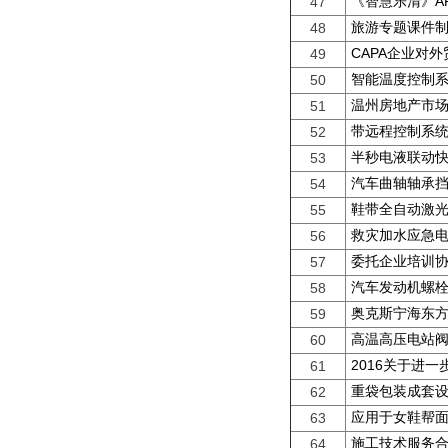
《智慧乐清》A
47
旅游专题课件
48
CAPA企业对
49
智能温度控制系
50
温州房地产市场
51
带远程控制系
52
半秒电液联动
53
汽车曲轴轴承
54
鞋带全自动激
55
救灾加水应急
56
委托企业培训
57
汽车发动机螺
58
奥克斯宁海东
59
高温高压电站
60
2016关于进
61
重袋包装成套
62
应用于女鞋帮
63
施工技术服务
64