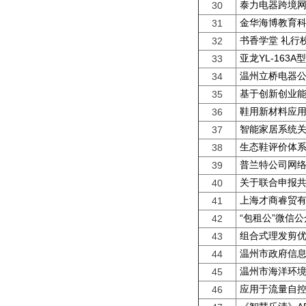
泰力电器跨境
30
金华海博教育
31
书香学堂 礼行
32
亚龙YL-16
33
温州立桥电器
34
基于创新创业
35
鞋用新材料应
36
智能家居系统
37
生态鞋评价体
38
普兰特公司网
39
关于联合申报
40
上海才商睿贸
41
“包租公”微信
42
组合式理发剪
43
温州市政府信
44
温州市海洋环
45
应用于流量自控
46