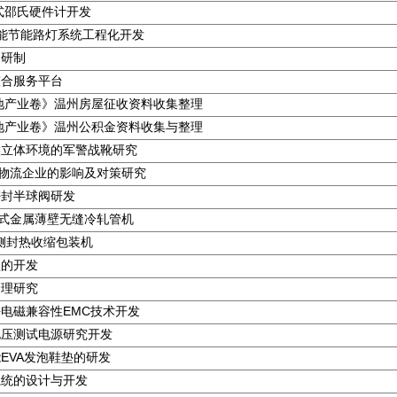
显式邵氏硬件计开发
能节能路灯系统工程化开发
的研制
整合服务平台
地产业卷》温州房屋征收资料收集整理
地产业卷》温州公积金资料收集与整理
候立体环境的军警战靴研究
代物流企业的影响及对策研究
密封半球阀研发
三锟式金属薄壁无缝冷轧管机
速侧封热收缩包装机
盒的开发
管理研究
电磁兼容性EMC技术开发
电压测试电源研究开发
EVA发泡鞋垫的研发
系统的设计与开发