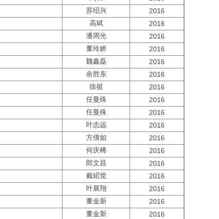
苏绍兴
2016
高斌
2016
潘周光
2016
董玲娇
2016
魏鑫磊
2016
余胜东
2016
徐挺
2016
任曼殊
2016
任曼殊
2016
叶志远
2016
方倩如
2016
何庆稀
2016
郎文昌
2016
戴炤觉
2016
叶展翔
2016
董金新
2016
董金新
2016