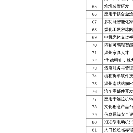
堆垛装置研发
65
应用于镁合金
66
多功能智能化
67
煤化工硬密球
68
电机壳体支架
69
四轴可编程智
70
温州家具人才
71
“尚德明礼，魅
72
酒店服务与管
73
橱柜拆单软件
74
温州南站站前F
75
汽车零部件开
76
应用于连拉机
77
文化创意产品
78
信息系统安全
79
XBD型电动机
80
大口径超临界
81