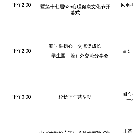
下午2:00
风雨
暨第十七届525心理健康文化节开
幕式
研学践初心，交流促成长
日
下午2:00
高远
——学生国（境）外交流分享会
研创
下午3:00
校长下午茶活动
一
正德
中层干部经责审计及科研专项监督