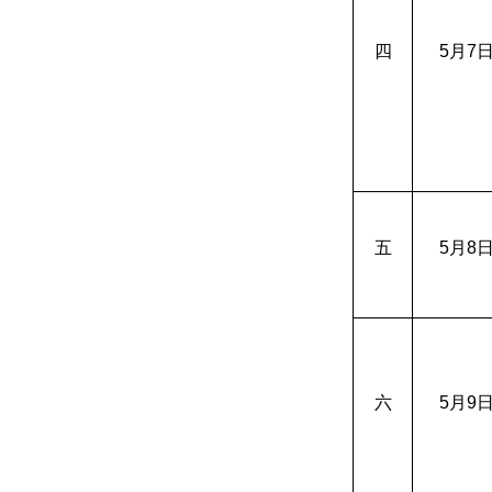
四
5
月7
五
5
月8
六
5
月9