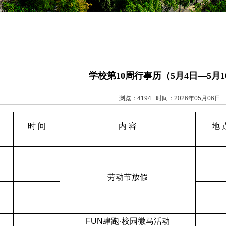
学校第10周行事历（5月4日—5月1
浏览：4194 时间：2026年05月06日
时 间
内 容
地 
日
劳动节放假
日
FUN
肆跑·
校园微马活动