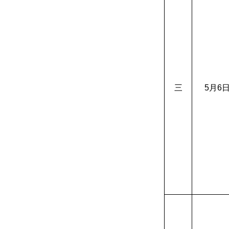
三
5
月6