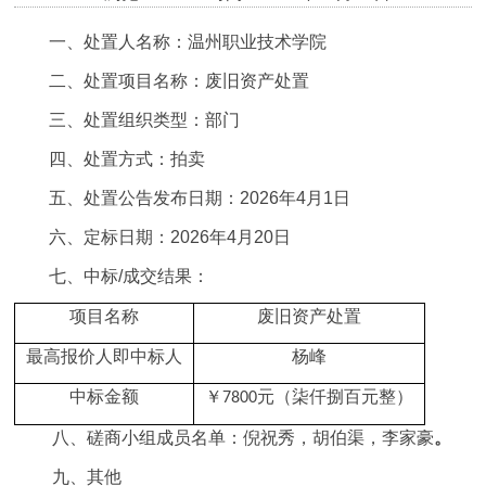
一
、
处置
人名称：温州职业技术学院
二
、
处置
项目名称：废旧资产处置
三
、
处置
组织类型：
部门
四
、
处置
方式：拍卖
五
、
处置
公告发布日期：
202
6
年
4
月
1
日
六
、
定标日期：
202
6
年
4
月
20
日
七
、
中标
/成交结果：
项目名称
废旧资产处置
最高报价人即中标人
杨峰
中标金额
元（柒仟捌百元整）
￥7800
八
、
磋商小组成员名单：
倪祝秀
，胡伯渠，
李家豪
。
九
、
其他