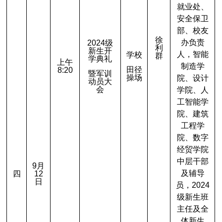
就业处、
安全保卫
部、校友
徐
办负责
2024
级
利
新生开
人，智能
学校
群
学典礼
上午
制造学
田径
8:20
暨军训
操场
院、设计
动员大
会
学院、人
工智能学
院、建筑
工程学
院、数字
经贸学院
中层干部
9
月
及辅导
四
12
日
员，2024
级新生班
主任及全
体新生