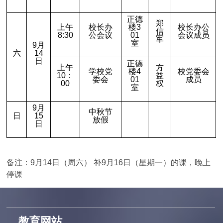
正德
郑
上午
校长办
楼3
校长办公
信
8:30
公会议
01
会议成员
军
室
9
月
六
14
日
正德
上午
方
学校党
楼4
校党委会
10：
益
委会
01
成员
00
权
室
9
月
中秋节
日
15
放假
日
备注：9月14日（周六）
补
9
月
16
日（星期一）的课，晚上
停课
教育网站