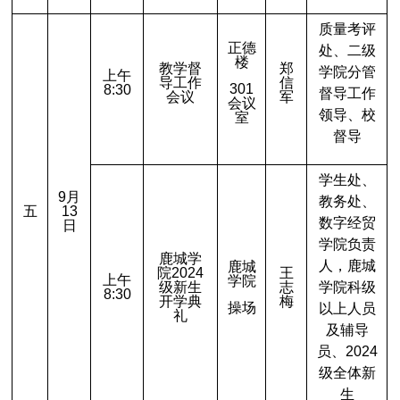
质量考评
正德
处、二级
楼
教学督
郑
学院分管
上午
导工作
信
301
8:30
督导工作
会议
军
会议
领导、校
室
督导
学生处、
9
月
教务处、
五
13
数字经贸
日
学院负责
鹿城学
人，鹿城
鹿城
院2024
王
上午
学院
级新生
志
学院科级
8:30
开学典
梅
操场
以上人员
礼
及辅导
员、2024
级全体新
生