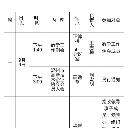
负
日
时
地
周
内 容
责
参加对象
期
间
点
人
正德
楼
王
教学工作
下午
教学工
志
501
1:40
作例会
例会成员
梅
会议
室
9
月
一
9日
温州市
高新技
周
下午
高远
术企业
宏
另行通知
3:00
堂
协会会
明
员大会
党政领导
班子成
员，党院
办，组织
正德