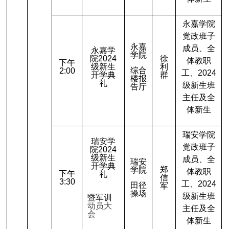
永嘉学院
党政班子
永嘉
成员、全
永嘉学
学院
院2024
徐
体教职
下午
级新生
利
综合
2:00
工、2024
开学典
群
楼报
礼
级新生班
告厅
主任及全
体新生
瑞安学院
瑞安学
党政班子
院2024
级新生
成员、全
瑞安
开学典
郑
学院
体教职
下午
礼
信
3:30
工、2024
田径
军
操场
级新生班
暨军训
动员大
主任及全
会
体新生