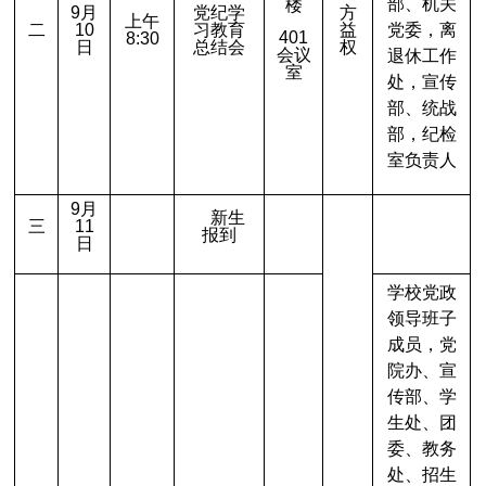
部、机关
楼
9
月
党纪学
方
上午
二
10
习教育
益
党委，离
401
8:30
日
总结会
权
会议
退休工作
室
处，宣传
部、统战
部，纪检
室负责人
9
月
新生
三
11
报到
日
学校党政
领导班子
成员，党
院办、宣
传部、学
生处、团
委、教务
处、招生