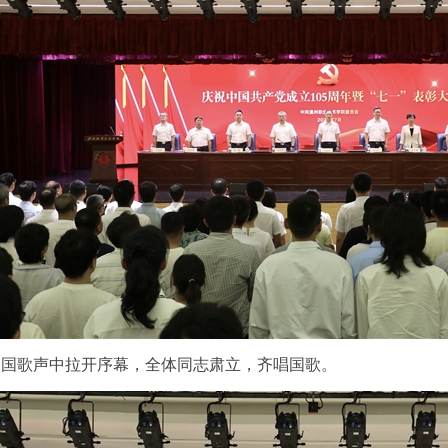
的国歌声中拉开序幕，全体同志肃立，齐唱国歌。