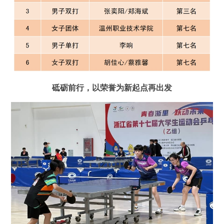
砥砺前行，以荣誉为新起点再出发