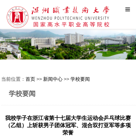
当前位置：
首页
>>
新闻中心
>>
学校要闻
学校要闻
我校学子在浙江省第十七届大学生运动会乒乓球比赛
（乙组）上斩获男子团体冠军、混合双打亚军等多项
荣誉