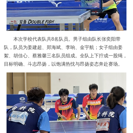
本次学校代表队共8名队员。男子组由队长张奕阳带
队，队员为姜建超、郑海斌、李响、金宇航；女子组由姜
絮、胡佳心、蔡雅馨三名队员组成。全队上下拧成一股绳，
目标明确、斗志昂扬，以饱满热忱与昂扬姿态奔赴赛场。