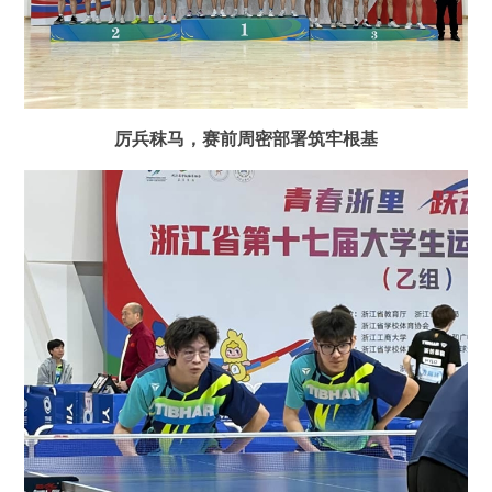
厉兵秣马，赛前周密部署筑牢根基