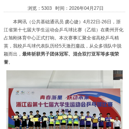
浏览：5303 时间：2026年04月27日
本网讯（公共基础通讯员 虞心婕）4月22日-26日，浙
江省第十七届大学生运动会乒乓球比赛（乙组）在衢州开化
占旭刚体育中心正式打响。本次赛事汇聚全省高校乒乓精
英，我校乒乓球代表队历经5天激烈鏖战，从众多强队中脱
颖而出，
最终斩获男子团体冠军、混合双打亚军等多项荣
誉
。