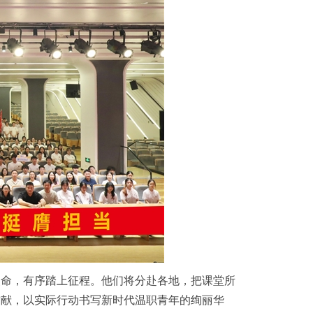
使命，有序踏上征程。他们将分赴各地，把课堂所
贡献，以实际行动书写新时代温职青年的绚丽华