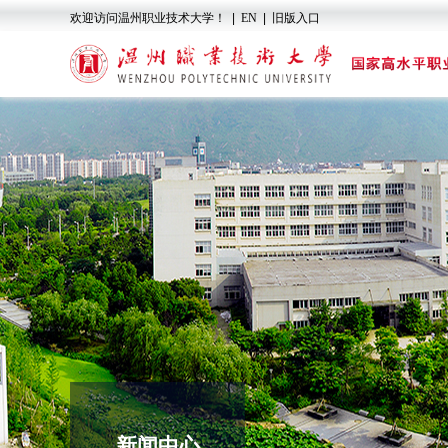
欢迎访问温州职业技术大学！
|
EN
|
旧版入口
新闻中心