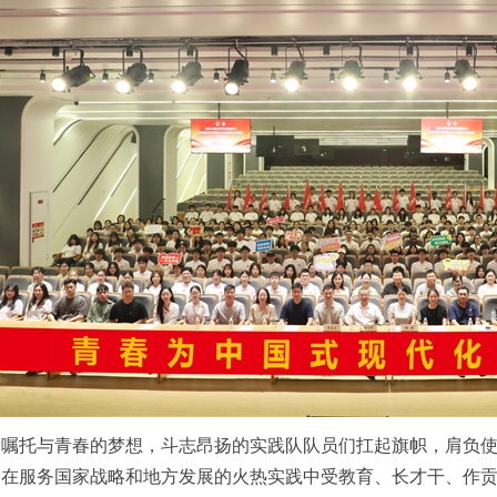
的嘱托与青春的梦想，斗志昂扬的实践队队员们扛起旗帜，肩负
，在服务国家战略和地方发展的火热实践中受教育、长才干、作