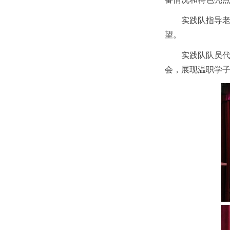
实践队指导
望。
实践队队员
会，展现温职学