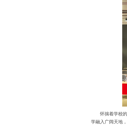
怀揣着学校
学融入广阔天地