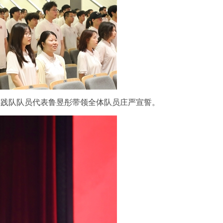
实践队队员代表鲁昱彤带领全体队员庄严宣誓。