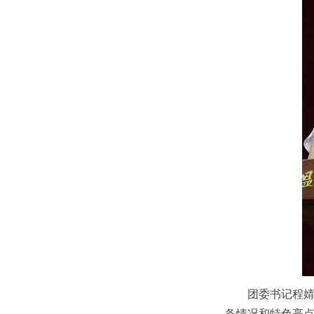
团委书记程
备情况和特色亮