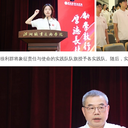
，徐利群将象征责任与使命的实践队队旗授予各实践队。随后，