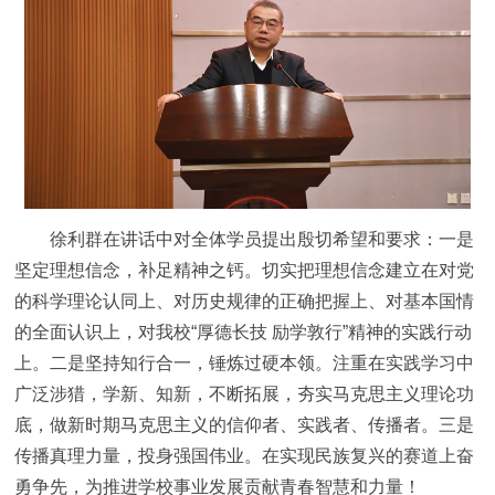
徐利群在讲话中对全体学员提出殷切希望和要求：一是
坚定理想信念，补足精神之钙。切实把理想信念建立在对党
的科学理论认同上、对历史规律的正确把握上、对基本国情
的全面认识上，对我校“厚德长技 励学敦行”精神的实践行动
上。二是坚持知行合一，锤炼过硬本领。注重在实践学习中
广泛涉猎，学新、知新，不断拓展，夯实马克思主义理论功
底，做新时期马克思主义的信仰者、实践者、传播者。三是
传播真理力量，投身强国伟业。在实现民族复兴的赛道上奋
勇争先，为推进学校事业发展贡献青春智慧和力量！