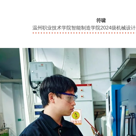
符啸
温州职业技术学院智能制造学院2024级机械设