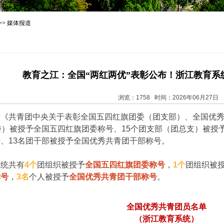
>>
媒体报道
教育之江：全国“两红两优”表彰公布！浙江教育系
浏览：1758 时间：2026年06月27日
发《共青团中央关于表彰全国五四红旗团委（团支部）、全国优
委）被授予全国五四红旗团委称号、15个团支部（团总支）被授
、13名团干部被授予全国优秀共青团干部称号。
系统共有
4个
团组织被授予
全国五四红旗团委称号
，
1个
团组织被
称号
，
3名
个人被授予
全国优秀共青团干部称号
。
全国优秀共青团员名单
（浙江教育系统）