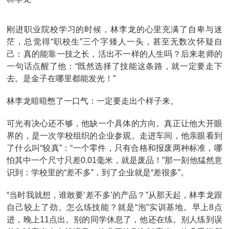
刚进职业院校学习的时候，林李龙的心里充满了自卑与迷
茫，总觉得“职校生”三个字矮人一头，甚至无数次怀疑自
己：真的能靠一技之长，活出不一样的人生吗？后来老师的
一句话点醒了他：“既然选择了技能这条路，就一定要走下
去。是金子在哪里都能发光！”
林李龙暗暗憋了一口气：一定要走出个样子来。
可光有决心还不够，他缺一个具体的方向。真正让他大开眼
界的，是一次学校组织的企业参观。走进车间，他亲眼看到
了什么叫“较真”：“一个零件，只有合格和报废两种标准，哪
怕其中一个尺寸只差0.01毫米，就是废品！”那一刻他猛然意
识到：学校里的“差不多”，到了企业就是“差很多”。
“当时我就想，谁敢要‘差不多’的产品？”从那天起，林李龙跟
自己较上了劲。怎么练技能？就是“泡”实训基地。早上8点
进，晚上11点出。别的同学休息了，他还在练。别人练到误