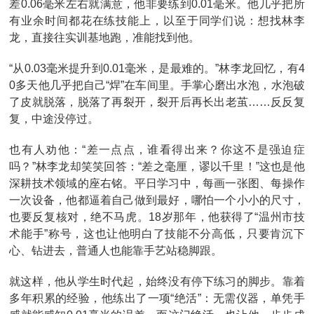
差0.06毫米左右就满意，他非要练到0.01毫米。他几乎把所
有业余时间都花在练技能上，以至于同学们说：想找林李
龙，直接往实训基地跑，准能找到他。
“从0.03毫米提升到0.01毫米，是最难的。”林李龙回忆，有4
0多天他几乎把自己“焊”在车间里。手掌心磨出水泡，水泡破
了皮就脱落，脱落了再裂开，裂开后再长出老茧……反反复
复，中途没停过。
也有人劝他：“差一点点，谁看得出来？你这不是强迫症
吗？”林李龙却笑笑回答：“差之毫厘，谬以千里！”这也是他
深耕技术领域的座右铭。平日学习中，每画一张图、每操作
一次设备，他都逼着自己做到最好，哪怕一个小小的尺寸，
也要反复核对，绝不马虎。18岁那年，他获得了“温州市技
术能手”称号，这也让他明白了技能不分高低，只要肯沉下
心、钻进去，普通人也能靠手艺站稳脚跟。
就这样，他从学生时代起，始终没有停下练习的脚步。靠着
多年积累的经验，他练出了一项“绝活”：无需仪器，单凭手