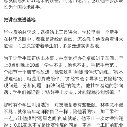
感就能感知0.01毫米的误差。而这门绝活，也让他一步步成
长为全国技术能手。
把讲台搬进基地
毕业后的林李龙，选择站上三尺讲台。学校里每一个新生，
在林李龙眼中，都像是曾经的自己。怎么教？他没急着讲大
道理，而是决定带着学生们，多多走进实训基地。
为了让学生真正练出本事，林李龙把办公桌搬进了车间。早
上8点到晚上10点，学生不走，他也不走。手把手示范，一
个细节一个细节地改进，他管这叫“师徒陪伴式”训练。“我不
强迫他们，就是用真诚陪伴。”并经常会引导学生要锻炼“发
现问题，分析问题，解决问题”的能力。他挂在嘴边的那句
话，学生们都记得：“练好手上功夫，才能端稳技能饭碗。”
那时有个学生叫潘浩翔，对技能竞赛有些抵触。林李龙不催
不骂，就像当年老师陪自己一样，陪他看图纸、加工零件，
一点点让他找到“毫厘之间”的成就感。他不止一次对潘浩翔
说：“0.01毫米不光是比赛输赢的问题，更是一个工匠的职业