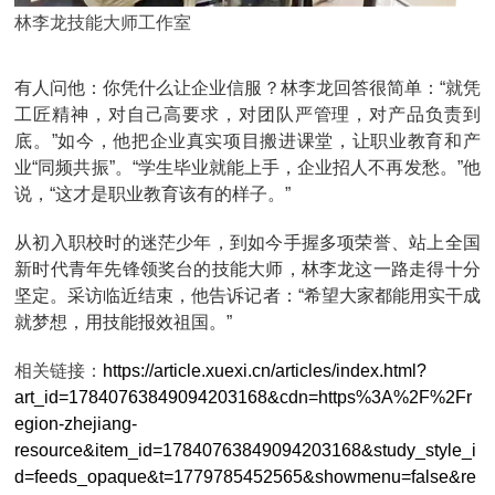
林李龙技能大师工作室
有人问他：你凭什么让企业信服？林李龙回答很简单：“就凭
工匠精神，对自己高要求，对团队严管理，对产品负责到
底。”如今，他把企业真实项目搬进课堂，让职业教育和产
业“同频共振”。“学生毕业就能上手，企业招人不再发愁。”他
说，“这才是职业教育该有的样子。”
从初入职校时的迷茫少年，到如今手握多项荣誉、站上全国
新时代青年先锋领奖台的技能大师，林李龙这一路走得十分
坚定。采访临近结束，他告诉记者：“希望大家都能用实干成
就梦想，用技能报效祖国。”
相关链接：
https://article.xuexi.cn/articles/index.html?
art_id=17840763849094203168&cdn=https%3A%2F%2Fr
egion-zhejiang-
resource&item_id=17840763849094203168&study_style_i
d=feeds_opaque&t=1779785452565&showmenu=false&re