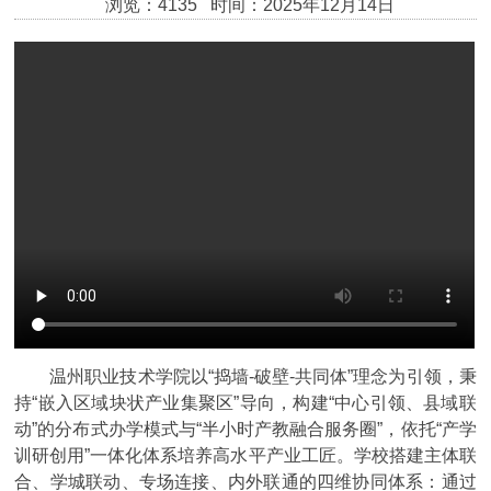
浏览：4135 时间：2025年12月14日
温州职业技术学院以“捣墙-破壁-共同体”理念为引领，秉
持“嵌入区域块状产业集聚区”导向，构建“中心引领、县域联
动”的分布式办学模式与“半小时产教融合服务圈”，依托“产学
训研创用”一体化体系培养高水平产业工匠。学校搭建主体联
合、学城联动、专场连接、内外联通的四维协同体系：通过