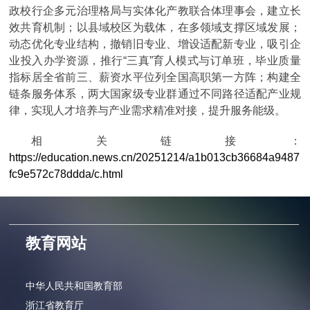
政校行企多元治理格局与实体化产教联合体理事会，建立长
效共育机制；以县域校区为载体，在多领域支撑区域发展；
动态优化专业结构，撤销旧专业、增设适配新专业，吸引企
业投入办学资源，推行“三真”育人模式与订单班，毕业质量
指标居全省前三、薪资水平位列全国高职第一方阵；构建全
链条服务体系，两大国家级专业群通过不同路径适配产业规
律，实现人才培养与产业需求精准对接，提升服务能级。
相关链接：
https://education.news.cn/20251214/a1b013cb36684a9487
fc9e572c78ddda/c.html
教育网站
中华人民共和国教育部
浙江省教育厅