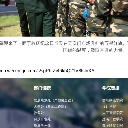
院迎来了一面于校庆纪念日当天在天安门广场升挂的五星红旗。
国旗的温度，汲取奋进的力量。
//mp.weixin.qq.com/s/spPh-Zi46khQ21V8lsfnXA
部门链接
学院链接
发展规划处（产教融合处）
智能制造学院
人事处（教师工作部）
设计学院
教务处
人工智能学院
科技开发处
建筑工程学院
质量考评处
数字经贸学院