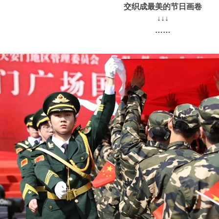
交织成最美的节日画卷
↓↓↓
……