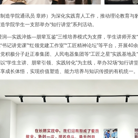
制造学院通讯员 章婷）为深化实践育人工作，推动理论教育与
造学院学生一支部举办“知行讲堂”系列活动。
浸润—实践淬炼—朋辈互鉴”三维培养模式为支撑，学生讲师开发“
“书记讲党课”“红领党建工作室”“工匠精神论坛”等平台，开展4
党积极分子赴正泰集团、人民电器集团等“工匠之星”实践基地及
以“学生主讲、朋辈引领、实践转化”为主线，举办32场“知行讲堂
分享成长体悟，实现价值塑造、能力培养与知识传授的有机统一