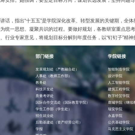
统筹安排。她强调，要坚定目标方向，谋划长远发展；坚持问题
讲话，指出“十五五”是学院深化改革、转型发展的关键期，全体教
作为统一思想、凝聚共识的过程。要做好规划，各教研室重点思
、行业专家意见，将规划目标分解到年度任务，以“钉钉子”精
部门链接
学院链接
发展规划处（产教融合处）
智能制造学院
人事处（教师工作部）
设计学院
教务处
人工智能学院
科技开发处
建筑工程学院
质量考评处
数字经贸学院
国际合作交流处（国际教育学院）
鹿城学院（继续
学生工作部（学生处）
瑞安学院
招生就业处
永嘉学院
后勤基建处（资产经营公司）
公共基础学院
学报
马克思主义学院