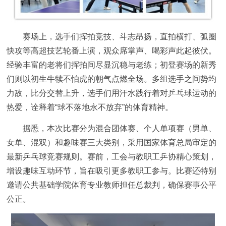
赛场上，选手们挥拍竞技、斗志昂扬，直拍横打、弧圈
快攻等高超技艺轮番上演，观众席掌声、喝彩声此起彼伏。
经验丰富的老将们挥拍间尽显沉稳与老练；初登赛场的新秀
们则以初生牛犊不怕虎的朝气点燃全场。多组选手之间势均
力敌，比分交替上升，选手们用汗水践行着对乒乓球运动的
热爱，诠释着“球不落地永不放弃”的体育精神。
据悉，本次比赛分为混合团体赛、个人单项赛（男单、
女单、混双）和趣味赛三大类别，采用国家体育总局审定的
最新乒乓球竞赛规则。赛前，工会与教职工乒协精心策划，
增设趣味互动环节，旨在吸引更多教职工参与。比赛还特别
邀请公共基础学院体育专业教师担任总裁判，确保赛事公平
公正。