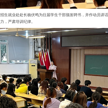
，招生就业处处长杨伏鸣为往届学生干部颁发聘书，并作动员讲
能力，严肃培训纪律。