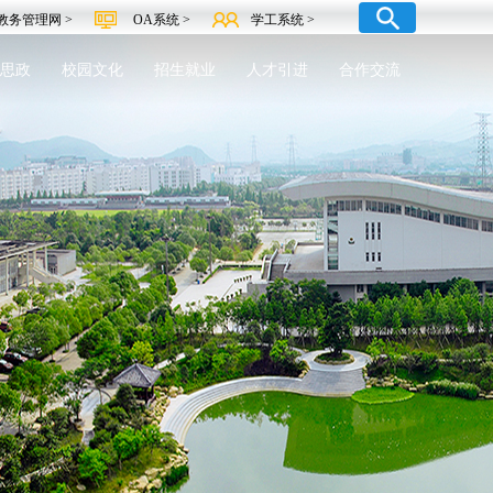
教务管理网 >
OA系统 >
学工系统 >
思政
校园文化
招生就业
人才引进
合作交流