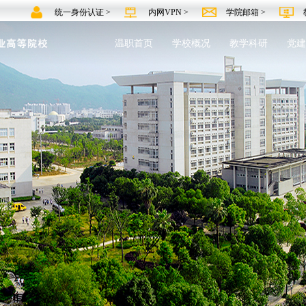
统一身份认证 >
内网VPN >
学院邮箱 >
温职首页
学校概况
教学科研
党建