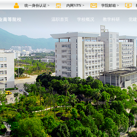
统一身份认证 >
内网VPN >
学院邮箱 >
温职首页
学校概况
教学科研
党建