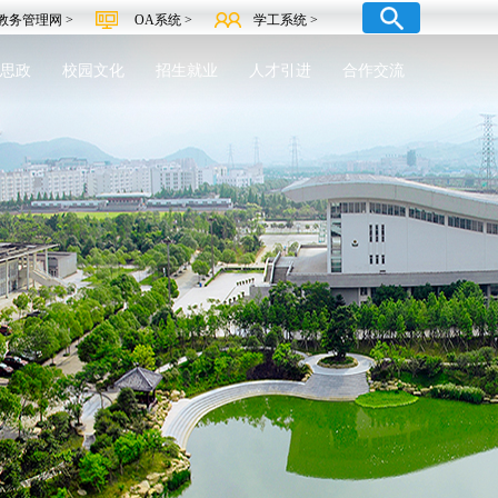
教务管理网 >
OA系统 >
学工系统 >
思政
校园文化
招生就业
人才引进
合作交流