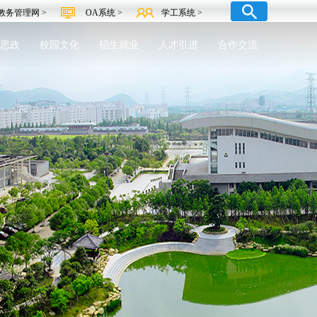
教务管理网 >
OA系统 >
学工系统 >
思政
校园文化
招生就业
人才引进
合作交流