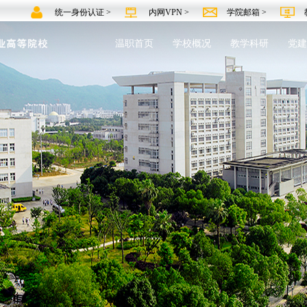
统一身份认证 >
内网VPN >
学院邮箱 >
温职首页
学校概况
教学科研
党建