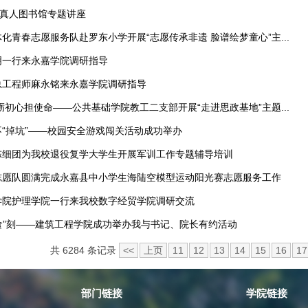
”真人图书馆专题讲座
化青春志愿服务队赴罗东小学开展“志愿传承非遗 脸谱绘梦童心”主...
明一行来永嘉学院调研指导
总工程师麻永铭来永嘉学院调研指导
砺初心担使命——公共基础学院教工二支部开展“走进思政基地”主题...
“掉坑”——校园安全游戏闯关活动成功举办
陈细团为我校退役复学大学生开展军训工作专题辅导培训
志愿队圆满完成永嘉县中小学生海陆空模型运动阳光赛志愿服务工作
学院护理学院一行来我校数字经贸学院调研交流
“食”刻——建筑工程学院成功举办我与书记、院长有约活动
共 6284 条记录
<<
上页
11
12
13
14
15
16
17
部门链接
学院链接