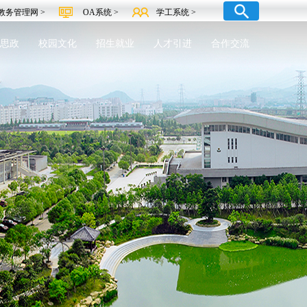
教务管理网 >
OA系统 >
学工系统 >
思政
校园文化
招生就业
人才引进
合作交流