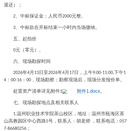
退还）；
、中标保证金：人民币
元整。
2
2000
、中标款在开标
结束一小时内
当场缴
纳
。
3
五、起拍价
元（零元）。
0
六、现场勘探时间
年
月
日至
年
月
日，上午
下午
2026
4
13
2026
4
17
9:00-11:00,
1
：
：
，现场勘察；勘察现场后，
现场分发报价单。
4
00-16
00
处置资产清单详见附件
附件1.docx
。
1
七、现场勘探地点及相关联系人
温州职业技术学院茶山校区，地址：温州市瓯海区茶
1.
山高教园区中心西路
号，联系人：胡老师 ，联系电话：
5
057
；
7-86680256