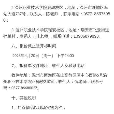
温州职业技术学院鹿城校区
，地址：温州市鹿城区车
2.
站大道
号，
联系人：陈老师
，联系电话：
8837395
737
0577-
0
；
温州职业技术学院瑞安校区，地址：瑞安市飞云街道
3.
孙桥村，联系人：叶老师 ，联系电话：
13906879893
。
八、报价截止暨开标时间
年
月
2
日（周一） 下午
2026
4
0
14:00
九、报价单收件地址、收件人及联系电话
收件地址：温州市瓯海区茶山高教园区中心西路
号温
5
州职业技术学院正德楼
室，收件人：倪老师，联系号
210
码：
。
0577-86680027
十、其他说明
、处置物品以现场实物为准；
1