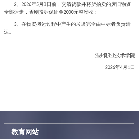
、
年
月
1
日前，交清货款并将所拍卖的废旧物资
2
2026
5
全部运走，否则投标保证金
元整没收；
2000
、在物资搬运过程中产生的垃圾完全由中标者负责清
3
运。
温州职业技术学院
年
月
日
2026
4
1
教育网站