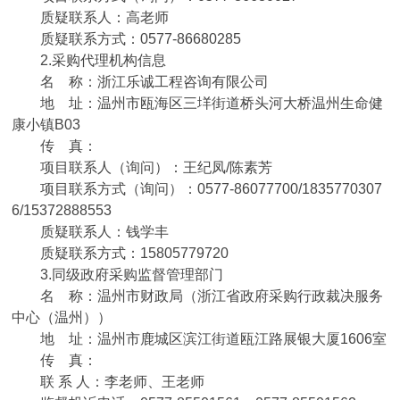
质疑联系人：
高老师
质疑联系方式：
0577-86680285
2.采购代理机构信息
名 称：
浙江乐诚工程咨询有限公司
地 址：
温州市瓯海区三垟街道桥头河大桥温州生命健
康小镇B03
传 真：
项目联系人（询问）：
王纪凤/陈素芳
项目联系方式（询问）：
0577-86077700/1835770307
6/15372888553
质疑联系人：
钱学丰
质疑联系方式：
15805779720
同级政府采购监督管理部门
3.
名 称：温州市财政局（浙江省政府采购行政裁决服务
中心（温州））
地 址：温州市鹿城区滨江街道瓯江路展银大厦1606室
传 真：
联 系 人：李老师、王老师