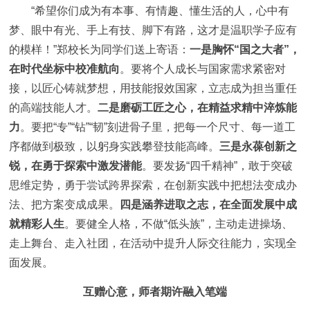
“希望你们成为有本事、有情趣、懂生活的人，心中有
梦、眼中有光、手上有技、脚下有路，这才是温职学子应有
的模样！”郑校长为同学们送上寄语：
一是胸怀“国之大者”，
在时代坐标中校准航向
。要将个人成长与国家需求紧密对
接，以匠心铸就梦想，用技能报效国家，立志成为担当重任
的高端技能人才。
二是磨砺工匠之心，在精益求精中淬炼能
力
。要把“专”“钻”“韧”刻进骨子里，把每一个尺寸、每一道工
序都做到极致，以躬身实践攀登技能高峰。
三是永葆创新之
锐，在勇于探索中激发潜能
。要发扬“四千精神”，敢于突破
思维定势，勇于尝试跨界探索，在创新实践中把想法变成办
法、把方案变成成果。
四是涵养进取之志，在全面发展中成
就精彩人生
。要健全人格，不做“低头族”，主动走进操场、
走上舞台、走入社团，在活动中提升人际交往能力，实现全
面发展。
互赠心意，师者期许融入笔端