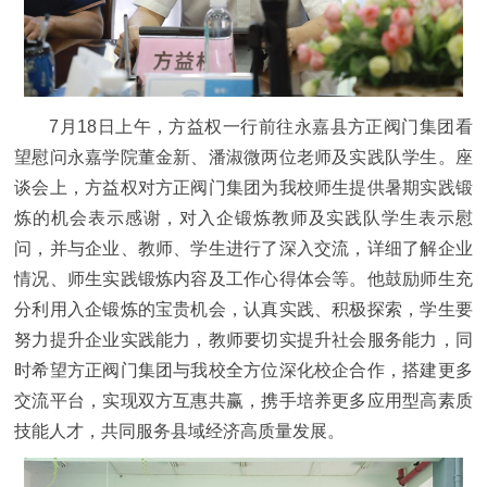
7月18日上午，方益权
一行
前往永嘉县方正阀门集团看
望慰问永嘉学院董金新、潘淑微
两位老师及实践队学生
。
座
谈会上，方益权对方正阀门集团为我校师生提供暑期实践锻
炼
的
机会表示感谢，对
入企锻炼教师及实践队学
生表示慰
问，并与企业、教师、学生进行
了
深入交流
，
详细
了解企业
情况、
师生
实践锻炼内容
及
工作
心得体会
等。
他
鼓励师生充
分利用入企锻炼的宝贵机会，认真实践
、
积极探索，
学生要
努力
提升企业实践能力
，
教师
要切实提升
社会服务能力
，
同
时希望方正阀门集团与
我
校全方位
深化
校企合作，
搭建更多
交流平台
，
实现
双方
互惠共赢，
携手
培养
更多应用型
高素质
技能
人才，
共同
服务县域经济
高质量
发展。