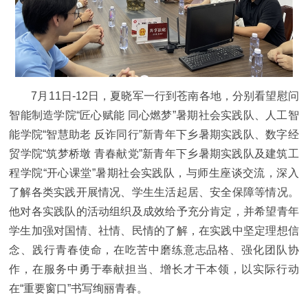
7月11日-12日，夏晓军一行到苍南
各地
，
分别
看望慰问
智能制造学院“匠心赋能 同心燃梦”暑期社会实践队、人工智
能学院“智慧助老 反诈同行”新青年下乡暑期实践队、数字经
贸学院“筑梦桥墩 青春献党”新青年下乡暑期实践队及建筑工
程学院“开心课堂”暑期社会实践队，
与
师生座谈交流
，
深入
了解
各类实践开展情况
、
学生生活起居、安全保障
等
情况。
他
对
各
实践队的活动组织及成效给予充分肯定，
并
希望青年
学生
加强对
国情、社情、民情
的了解
，在实践中坚定理想信
念、践行青春使命，在
吃苦
中磨练意志品格、强化团队协
作，在服务中勇于奉献担当、增
长才干本领，以实际行动
在“
重要
窗口”书写
绚丽
青春。