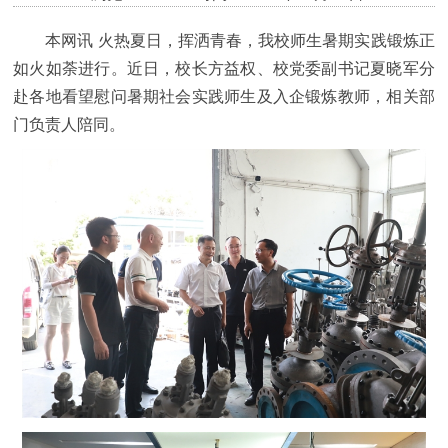
本网讯
火热夏日
，
挥洒青春
，
我校
师生
暑期实践
锻炼
正
如火如荼进行。近日，校长方益权、校党委副书记夏晓军分
赴各地看望慰问暑期
社会
实践师生及入企锻炼教师，相关部
门负责人陪同。