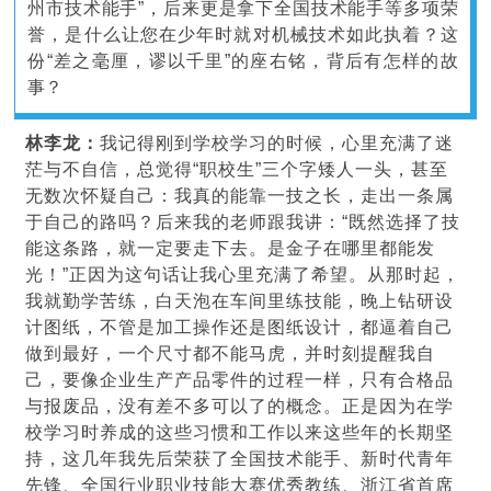
州市技术能手”，后来更是拿下全国技术能手等多项荣
誉，是什么让您在少年时就对机械技术如此执着？这
份“差之毫厘，谬以千里”的座右铭，背后有怎样的故
事？
林李龙：
我记得刚到学校学习的时候，心里充满了迷
茫与不自信，总觉得“职校生”三个字矮人一头，甚至
无数次怀疑自己：我真的能靠一技之长，走出一条属
于自己的路吗？后来我的老师跟我讲：“既然选择了技
能这条路，就一定要走下去。是金子在哪里都能发
光！”正因为这句话让我心里充满了希望。从那时起，
我就勤学苦练，白天泡在车间里练技能，晚上钻研设
计图纸，不管是加工操作还是图纸设计，都逼着自己
做到最好，一个尺寸都不能马虎，并时刻提醒我自
己，要像企业生产产品零件的过程一样，只有合格品
与报废品，没有差不多可以了的概念。正是因为在学
校学习时养成的这些习惯和工作以来这些年的长期坚
持，这几年我先后荣获了全国技术能手、新时代青年
先锋、全国行业职业技能大赛优秀教练、
浙江省首席