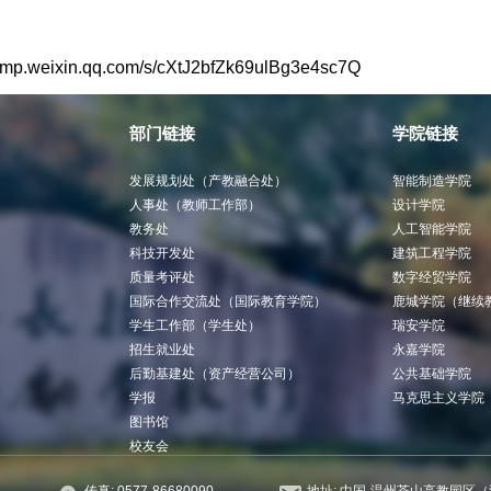
//mp.weixin.qq.com/s/cXtJ2bfZk69ulBg3e4sc7Q
部门链接
学院链接
发展规划处（产教融合处）
智能制造学院
人事处（教师工作部）
设计学院
教务处
人工智能学院
科技开发处
建筑工程学院
质量考评处
数字经贸学院
国际合作交流处（国际教育学院）
鹿城学院（继续
学生工作部（学生处）
瑞安学院
招生就业处
永嘉学院
后勤基建处（资产经营公司）
公共基础学院
学报
马克思主义学院
图书馆
校友会