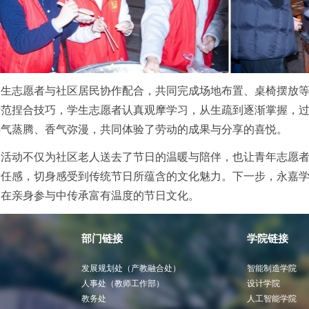
学生志愿者与社区居民协作配合，共同完成场地布置、桌椅摆放
示范捏合技巧，学生志愿者认真观摩学习，从生疏到逐渐掌握，
热气蒸腾、香气弥漫，共同体验了劳动的成果与分享的喜悦。
务活动不仅为社区老人送去了节日的温暖与陪伴，也让青年志愿
责任感，切身感受到传统节日所蕴含的文化魅力。下一步，永嘉
，在亲身参与中传承富有温度的节日文化。
部门链接
学院链接
发展规划处（产教融合处）
智能制造学院
人事处（教师工作部）
设计学院
教务处
人工智能学院