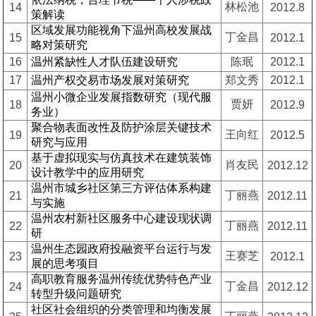
林松池
14
2012.8
策解读
区域发展功能视角下温州高校发展战
丁金昌
15
2012.1
略对策研究
16
温州紧缺性人才队伍建设研究
陈珉
2012.1
17
温州产权交易市场发展对策研究
郑文秀
2012.1
温州小微企业发展指数研究（现代服
贾妍
18
2012.9
务业）
聚合物表面改性及防护涂层关键技术
王向红
19
2012.5
研究与应用
基于虚拟现实与仿真技术在建筑装饰
肖友民
20
2012.12
设计教学中的应用研究
温州市城乡社区第三方评估体系构建
丁丽燕
21
2012.11
与实施
温州农村新社区服务中心建设现状调
丁丽燕
22
2012.11
研
温州生态园政府投融资平台运行与发
王赛芝
23
2012.1
展的思考项目
高职教育服务温州传统优势特色产业
丁金昌
24
2012.12
转型升级问题研究
社区社会组织的分类管理和均衡发展