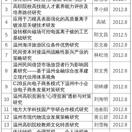
高职院校高技能人才素养能力评价及
李小娟
3
2012.8
培养路径研究
应用于刀模具表面强化的高质量离子
高斌
4
2012.8
镀涂层关键技术研发
旋转横向磁场可控电弧离子镀的工艺
郎文昌
5
2012.5
基础研究
6
温州海洋旅游区位条件优势研究
苏北春
2012.8
民间资本对接温州战略性新兴产业的
林松池
7
2012.8
策略研究
温州民间借贷市场放贷者行为影响因
8
素研究——基于温州金融综合改革建
郑文秀
2012.8
立现代信用体系视角
C2B反向电子商务模式下温州中小企
胡林娜
9
2012.8
业电子商务发展对策研究
温州高职贫困生“心理贫困”透析与对策
刘海明
10
2012.8
研究
11
地方大学科技园产学研合作模式研究
池春阳
2012.8
12
温州市现代物流业发展策略研究
黄云碧
2012.8
13
温州高职院校教师文化特质研究
刘雪梅
2012.8
依法纳税，合理节税——个人涉税政