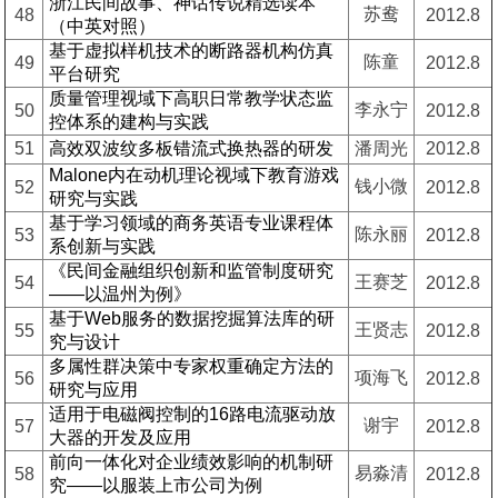
浙江民间故事、神话传说精选读本
苏鸯
48
2012.8
（中英对照）
基于虚拟样机技术的断路器机构仿真
陈童
49
2012.8
平台研究
质量管理视域下高职日常教学状态监
李永宁
50
2012.8
控体系的建构与实践
51
高效双波纹多板错流式换热器的研发
潘周光
2012.8
Malone内在动机理论视域下教育游戏
钱小微
52
2012.8
研究与实践
基于学习领域的商务英语专业课程体
陈永丽
53
2012.8
系创新与实践
《民间金融组织创新和监管制度研究
王赛芝
54
2012.8
——以温州为例》
基于Web服务的数据挖掘算法库的研
王贤志
55
2012.8
究与设计
多属性群决策中专家权重确定方法的
项海飞
56
2012.8
研究与应用
适用于电磁阀控制的16路电流驱动放
谢宇
57
2012.8
大器的开发及应用
前向一体化对企业绩效影响的机制研
易淼清
58
2012.8
究——以服装上市公司为例