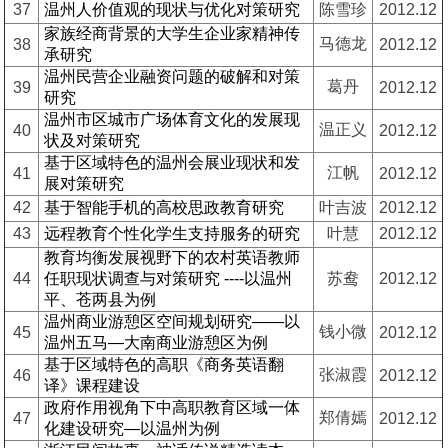
37
温州人价值观的现状与优化对策研究
陈雪珍
2012.12
家族经商背景的大学生企业家精神传
马德龙
38
2012.12
承研究
温州民营企业融资问题的破解和对策
葛丹
39
2012.12
研究
温州市区城市广场体育文化的发展现
温正义
40
2012.12
状及对策研究
基于区域特色的温州会展业现状和发
江帆
41
2012.12
展对策研究
42
基于智能手机的高校思政教育研究
叶吉波
2012.12
43
远程教育个性化学生支持服务的研究
叶慧
2012.12
教育均衡发展视野下的农村英语教师
44
任职现状调查与对策研究 ----以温州
苏鸯
2012.12
平、苍两县为例
温州商业游憩区空间规划研究——以
钱小微
45
2012.12
温州五马—大南商业游憩区为例
基于区域特色的高职《商务英语翻
张淑霞
46
2012.12
译》课程建设
政府作用视角下中高职教育区域一体
郑倩嫣
47
2012.12
化建设研究—以温州为例