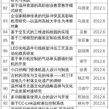
研究与实践
基于温州资源的高职创业教育教学模
马德龙
82
2012.1
式研究
企业家精神传承的代际冲突及其影响
83
机理研究—以温州高校大学生为考察
马德龙
2012.6
对象
84
基于交互式的三维虚拟校园的实现
吴黎
2012.6
基于三维模型的服装定制在线系统开
张苏豫
85
2012.6
发
LED光电器件引线框架冲压工艺及自
赵战锋
86
2012.6
动化模具研发
基于单片机控制的气动单头眼镜钉铰
谢宇
87
2012.6
机的开发
88
小口径阀门喷漆机器人设计与制造
徐勇
2012.6
古村的消失与文化的传承——对三垟
钱正明
89
2012.6
湿地九个村落文化遗产的调研
温州城市主题文化的战略选择与文化
汪德宁
90
2012.6
产业发展对接研究
91
多功能服装使用人台的设计与开发
邢旭佳
2012.6
92
基于CC-Link远程液位控制系统
林向华
2012.6