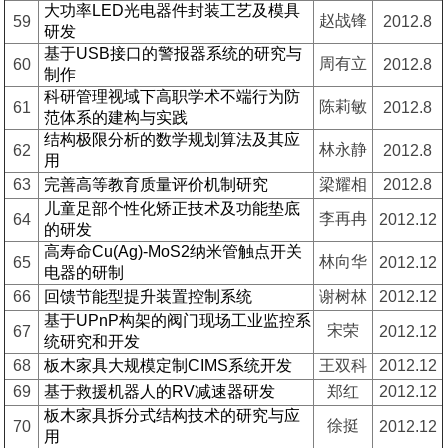
大功率LED光电器件封装工艺及模具
赵战锋
59
2012.8
研发
基于USB接口的警报器系统的研究与
周有立
60
2012.8
制作
科研管理视域下高职学术不端行为防
陈莉敏
61
2012.8
范体系的建构与实践
结构极限分析的数学规划算法及其应
林永静
62
2012.8
用
63
完善高等教育质量评价机制研究
梁耀相
2012.8
儿童足部个性化矫正技术及功能垫底
李再冉
64
2012.12
的研发
高寿命Cu(Ag)-MoS2纳米管触点开关
林向华
65
2012.12
电器的研制
66
回馈节能型提升装置控制系统
谢树林
2012.12
基于UPnP构架的阀门现场工业监控系
宋荣
67
2012.12
统研究和开发
68
板木家具大规模定制CIMS系统开发
王双科
2012.12
69
基于救援机器人的RV减速器研发
郑红
2012.12
板木家具拆分式结构技术的研究与应
徐挺
70
2012.12
用