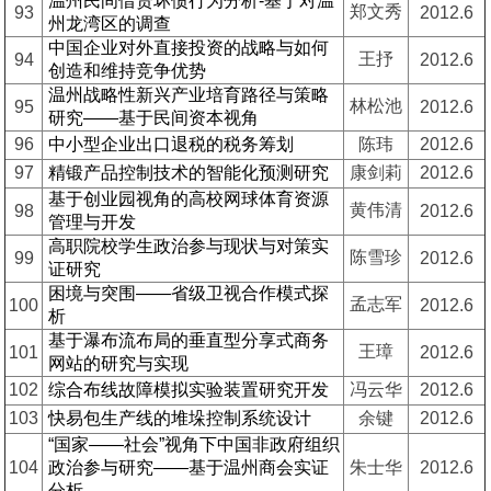
温州民间借贷坏债行为分析-基于对温
郑文秀
93
2012.6
州龙湾区的调查
中国企业对外直接投资的战略与如何
王抒
94
2012.6
创造和维持竞争优势
温州战略性新兴产业培育路径与策略
林松池
95
2012.6
研究——基于民间资本视角
96
中小型企业出口退税的税务筹划
陈玮
2012.6
97
精锻产品控制技术的智能化预测研究
康剑莉
2012.6
基于创业园视角的高校网球体育资源
黄伟清
98
2012.6
管理与开发
高职院校学生政治参与现状与对策实
陈雪珍
99
2012.6
证研究
困境与突围——省级卫视合作模式探
孟志军
100
2012.6
析
基于瀑布流布局的垂直型分享式商务
王璋
101
2012.6
网站的研究与实现
102
综合布线故障模拟实验装置研究开发
冯云华
2012.6
103
快易包生产线的堆垛控制系统设计
余键
2012.6
“国家——社会”视角下中国非政府组织
104
政治参与研究——基于温州商会实证
朱士华
2012.6
分析