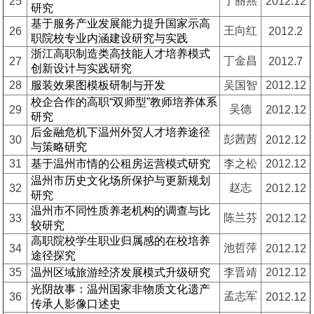
丁丽燕
25
2012.12
研究
基于服务产业发展能力提升国家示高
王向红
26
2012.2
职院校专业内涵建设研究与实践
浙江高职制造类高技能人才培养模式
丁金昌
27
2012.7
创新设计与实践研究
28
服装效果图模板研制与开发
吴国智
2012.12
校企合作的高职“双师型”教师培养体系
吴德
29
2012.12
研究
后金融危机下温州外贸人才培养途径
彭茜茜
30
2012.12
与策略研究
31
基于温州市情的公租房运营模式研究
李之松
2012.12
温州市历史文化场所保护与更新规划
赵志
32
2012.12
研究
温州市不同性质养老机构的调查与比
陈兰芬
33
2012.12
较研究
高职院校学生职业归属感的在校培养
池哲萍
34
2012.12
途径探究
35
温州区域旅游经济发展模式升级研究
李晋靖
2012.12
光阴故事：温州国家非物质文化遗产
孟志军
36
2012.12
传承人影像口述史