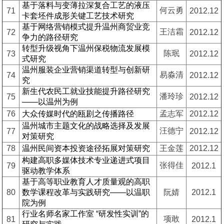
基于落料与变薄拉深复合工艺的液压
何云勇
71
2012.12
卡套坯件成形关键工艺技术研究
基于网络营销模式提升温州商贸业竞
王洁霜
72
2012.12
争力的路径研究
转型升级视角下温州保税物流发展模
陈珉
73
2012.12
式研究
温州服装企业营销渠道转型与创新研
易淼清
74
2012.12
究
新生代农民工就业技能提升路径研究
潘玲珍
75
2012.12
——以温州为例
76
大众传媒时代的瓯剧之传播路径
孟志军
2012.12
温州城市主题文化的战略选择及发展
汪德宁
77
2012.12
对策研究
78
温州民间资本投资途径拓展对策研究
王金莲
2012.12
构建高职多媒体技术专业递进式项目
张得佳
79
2012.1
驱动教学体系
基于高等职业教育人才质量观的高职
80
数学课程改革与实践研究——以温职
阮婧
2012.1
院为例
行业名师名家工作室 “研发性实训”的
项敢
81
2012.1