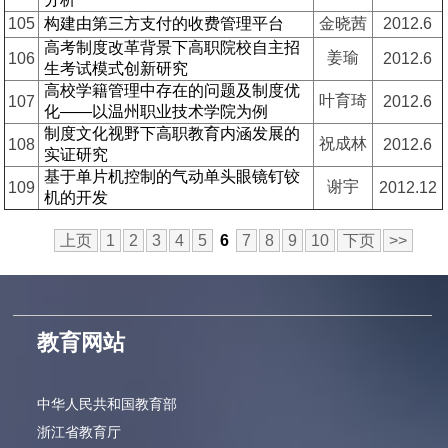
105
构建由第三方支付的收费管理平台
金晓茜
2012.6
高考制度改革背景下高职院校自主招
姜瑜
106
2012.6
生考试模式创新研究
高校学籍管理中存在的问题及制度优
叶育琦
107
2012.6
化——以温州职业技术学院为例
制度文化视野下高职教育内涵发展的
祝成林
108
2012.6
实证研究
基于单片机控制的气动单头眼镜钉铰
谢宇
109
2012.12
机的开发
上页
1
2
3
4
5
6
7
8
9
10
下页
>>
教育网站
中华人民共和国教育部
浙江省教育厅